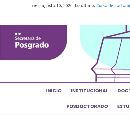
lunes, agosto 10, 2026
Lo último:
Curso de doctorad
perspectiva algeb
Seminario de posg
Los feminismos le 
Curso de posgrado.
Curso de doctorado
Defensas de Tesis
INICIO
INSTITUCIONAL
DOC
POSDOCTORADO
ESTU