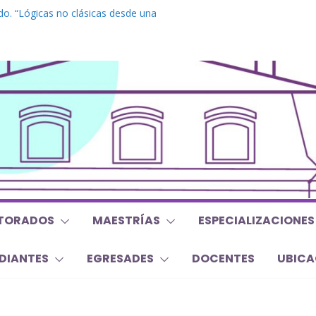
o. “Lógicas no clásicas desde una
raica”
rado. “Debates Actuales en Antropología.
mojan la oreja a la disciplina”
 Inglés. “Nivel 1”
 “Mirar, juzgar, sentir”
 y Trabajos Finales | Agosto 2026
TORADOS
MAESTRÍAS
ESPECIALIZACIONES
DIANTES
EGRESADES
DOCENTES
UBICA