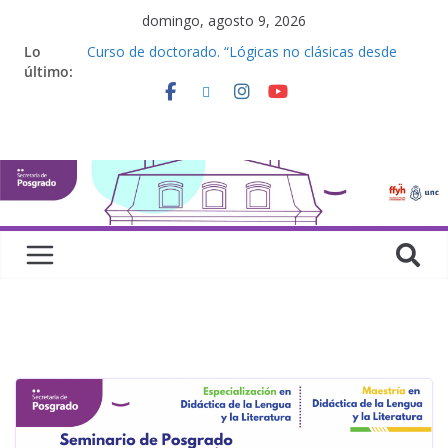
domingo, agosto 9, 2026
Defensas de Tesis y Trabajos Finales | Agosto
Lo
2026
último:
Curso de doctorado. “Lógicas no clásicas desde
una perspectiva algebraica”
Seminario de posgrado. “Debates Actuales en
Antropología. Los feminismos le mojan la oreja a la
disciplina”
Curso de posgrado. Inglés. “Nivel 1”
Curso de doctorado “Mirar, juzgar, sentir”