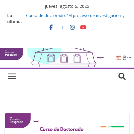
jueves, agosto 6, 2026
Lo
Curso de doctorado. “El proceso de investigación y
último:
la elaboración de una tesis doctoral”
Curso de posgrado. Inglés. “Nivel 1”
Curso de doctorado “Mirar, juzgar, sentir”
Defensas de Tesis y Trabajos Finales | Agosto
2026
Curso de doctorado. “Lógicas no clásicas desde
una perspectiva algebraica”