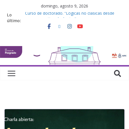
domingo, agosto 9, 2026
Curso de doctorado. “Lógicas no clásicas desde
Lo
una perspectiva algebraica”
último:
Seminario de posgrado. “Debates Actuales en
Antropología. Los feminismos le mojan la oreja a la
disciplina”
Curso de posgrado. Inglés. “Nivel 1”
Curso de doctorado “Mirar, juzgar, sentir”
Defensas de Tesis y Trabajos Finales | Agosto
2026