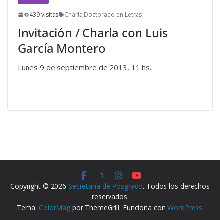
439 visitas
Charla
,
Doctorado en Letras
Invitación / Charla con Luis
García Montero
Lunes 9 de septiembre de 2013, 11 hs.
Leer más
Copyright © 2026
Secretaría de Posgrado
. Todos los derechos
reservados.
Tema:
ColorMag
por ThemeGrill. Funciona con
WordPress
.