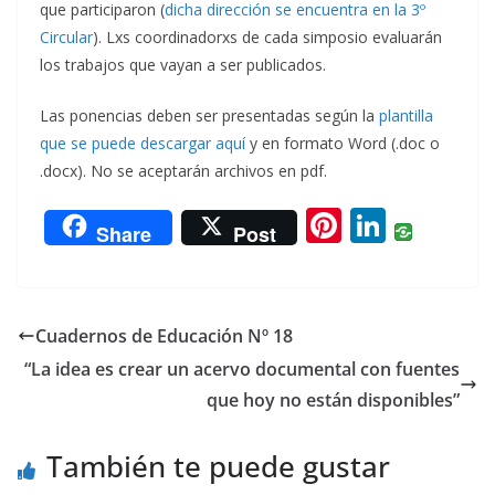
que participaron (
dicha dirección se encuentra en la 3º
Circular
). Lxs coordinadorxs de cada simposio evaluarán
los trabajos que vayan a ser publicados.
Las ponencias deben ser presentadas según la
plantilla
que se puede descargar aquí
y en formato Word (.doc o
.docx). No se aceptarán archivos en pdf.
Pi
Li
Share
Post
nt
n
er
k
e
e
Cuadernos de Educación Nº 18
st
dI
“La idea es crear un acervo documental con fuentes
n
que hoy no están disponibles”
También te puede gustar