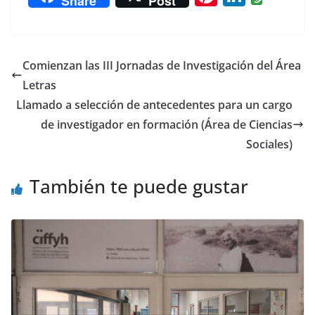
Share
Post
nt
n
er
k
e
e
Comienzan las III Jornadas de Investigación del Área
st
dI
Letras
n
Llamado a selección de antecedentes para un cargo
de investigador en formación (Área de Ciencias
Sociales)
También te puede gustar