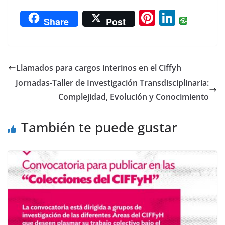
Pi
Li
Share
Post
nt
n
er
k
e
e
Llamados para cargos interinos en el Ciffyh
st
dI
Jornadas-Taller de Investigación Transdisciplinaria:
n
Complejidad, Evolución y Conocimiento
También te puede gustar