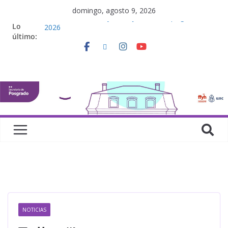
domingo, agosto 9, 2026
Defensas de Tesis y Trabajos Finales | Agosto
Lo
2026
último:
Curso de doctorado. “Lógicas no clásicas desde
una perspectiva algebraica”
Seminario de posgrado. “Debates Actuales en
Antropología. Los feminismos le mojan la oreja a la
disciplina”
Curso de posgrado. Inglés. “Nivel 1”
Curso de doctorado “Mirar, juzgar, sentir”
NOTICIAS