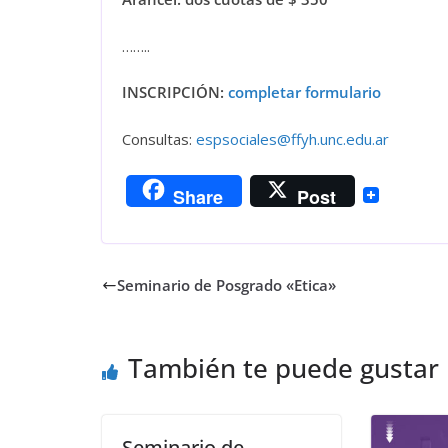
……..
INSCRIPCIÓN:
completar formulario
Consultas:
espsociales@ffyh.unc.edu.ar
Share
Post
Seminario de Posgrado «Etica»
También te puede gustar
Seminario de