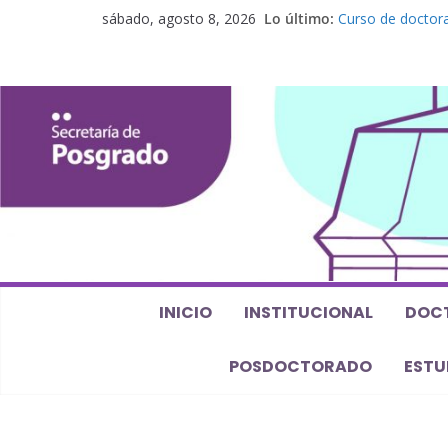
sábado, agosto 8, 2026
Lo último:
Curso de doctora
perspectiva alge
Seminario de pos
Los feminismos le
Curso de posgrado
Curso de doctorad
Defensas de Tesi
INICIO
INSTITUCIONAL
DOC
POSDOCTORADO
ESTU