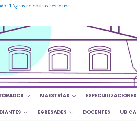
do. “Lógicas no clásicas desde una
braica”
grado. “Debates Actuales en Antropología.
 mojan la oreja a la disciplina”
. Inglés. “Nivel 1”
o “Mirar, juzgar, sentir”
s y Trabajos Finales | Agosto 2026
TORADOS
MAESTRÍAS
ESPECIALIZACIONES
DIANTES
EGRESADES
DOCENTES
UBICA