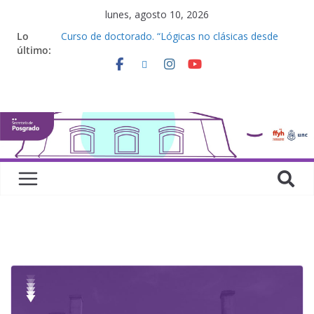
lunes, agosto 10, 2026
Lo
Curso de doctorado. “Lógicas no clásicas desde
último:
una perspectiva algebraica”
Seminario de posgrado. “Debates Actuales en
Antropología. Los feminismos le mojan la oreja a la
disciplina”
Curso de posgrado. Inglés. “Nivel 1”
Curso de doctorado “Mirar, juzgar, sentir”
Defensas de Tesis y Trabajos Finales | Agosto
2026