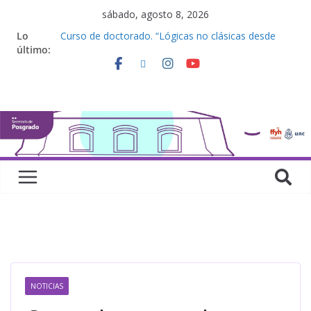
sábado, agosto 8, 2026
Lo
Curso de doctorado. “Lógicas no clásicas desde
último:
una perspectiva algebraica”
Seminario de posgrado. “Debates Actuales en
Antropología. Los feminismos le mojan la oreja a la
disciplina”
Curso de posgrado. Inglés. “Nivel 1”
Curso de doctorado “Mirar, juzgar, sentir”
Defensas de Tesis y Trabajos Finales | Agosto
2026
NOTICIAS