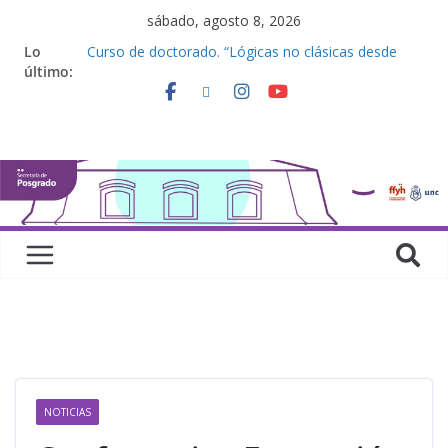
sábado, agosto 8, 2026
Lo
Curso de doctorado. “Lógicas no clásicas desde
último:
una perspectiva algebraica”
Seminario de posgrado. “Debates Actuales en
Antropología. Los feminismos le mojan la oreja a la
disciplina”
Curso de posgrado. Inglés. “Nivel 1”
Curso de doctorado “Mirar, juzgar, sentir”
Defensas de Tesis y Trabajos Finales | Agosto
2026
NOTICIAS