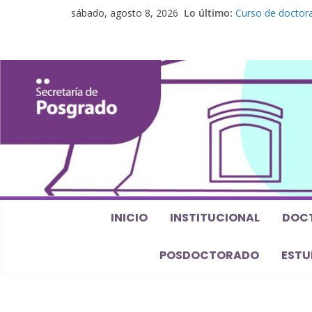
sábado, agosto 8, 2026
Lo último:
Curso de doctora
perspectiva alge
Seminario de pos
Los feminismos le
Curso de posgrado
Curso de doctorad
Defensas de Tesi
INICIO
INSTITUCIONAL
DOC
POSDOCTORADO
ESTU