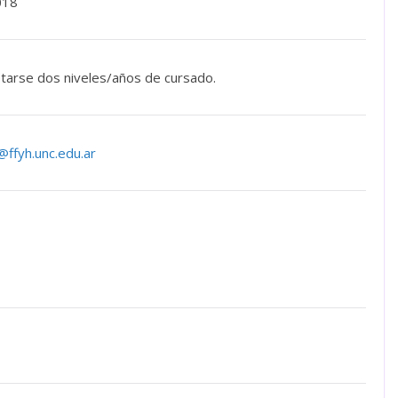
018
tarse dos niveles/años de cursado.
ffyh.unc.edu.ar