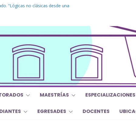
do. “Lógicas no clásicas desde una
braica”
grado. “Debates Actuales en Antropología.
 mojan la oreja a la disciplina”
. Inglés. “Nivel 1”
o “Mirar, juzgar, sentir”
s y Trabajos Finales | Agosto 2026
TORADOS
MAESTRÍAS
ESPECIALIZACIONES
DIANTES
EGRESADES
DOCENTES
UBICA