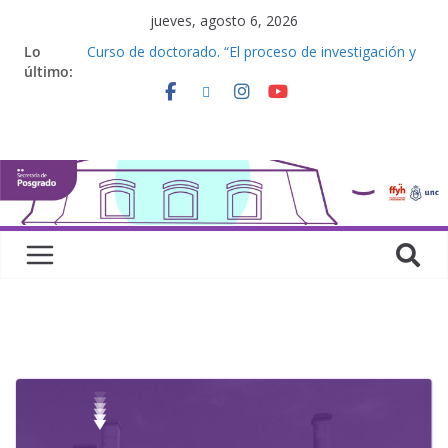
jueves, agosto 6, 2026
Lo
Curso de doctorado. “El proceso de investigación y
último:
la elaboración de una tesis doctoral”
Curso de posgrado. Inglés. “Nivel 1”
Curso de doctorado “Mirar, juzgar, sentir”
Defensas de Tesis y Trabajos Finales | Agosto
2026
Curso de doctorado. “Lógicas no clásicas desde
una perspectiva algebraica”