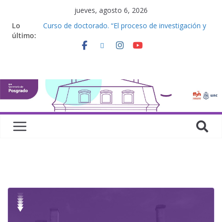
jueves, agosto 6, 2026
Lo
Curso de doctorado. “El proceso de investigación y
último:
la elaboración de una tesis doctoral”
Curso de posgrado. Inglés. “Nivel 1”
Curso de doctorado “Mirar, juzgar, sentir”
Defensas de Tesis y Trabajos Finales | Agosto
2026
Curso de doctorado. “Lógicas no clásicas desde
una perspectiva algebraica”