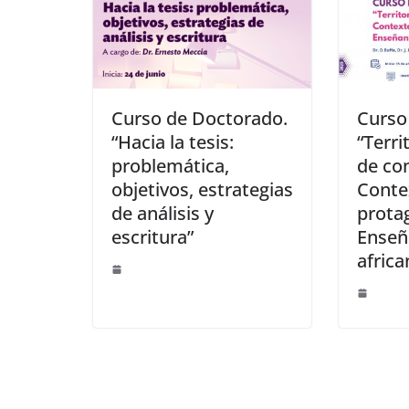
Curso de Doctorado.
Curso
“Hacia la tesis:
“Terri
problemática,
de con
objetivos, estrategias
Contex
de análisis y
prota
escritura”
Enseñ
africa