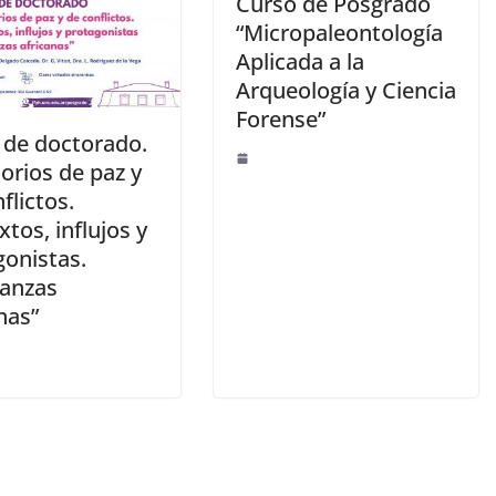
Curso de Posgrado
“Micropaleontología
Aplicada a la
Arqueología y Ciencia
Forense”
 de doctorado.
torios de paz y
flictos.
tos, influjos y
gonistas.
anzas
nas”