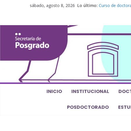
sábado, agosto 8, 2026
Lo último:
Curso de doctora
perspectiva alge
Seminario de pos
Los feminismos le
Curso de posgrado
Curso de doctorad
Defensas de Tesi
INICIO
INSTITUCIONAL
DOC
POSDOCTORADO
ESTU