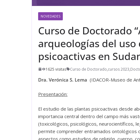
NOVEDADES
Curso de Doctorado “
arqueologías del uso
psicoactivas en Suda
1625 visitas
Curso de Doctorado
,
cursos 2023
,
Docto
Dra. Verónica S. Lema
(IDACOR-Museo de Antr
Presentación:
El estudio de las plantas psicoactivas desde a
importancia central dentro del campo más vasto
(toxicológicos, psicológicos, neurocientíficos, l
permite comprender entramados ontológicos com
aspectos como estudios de religión, cuerpo, c