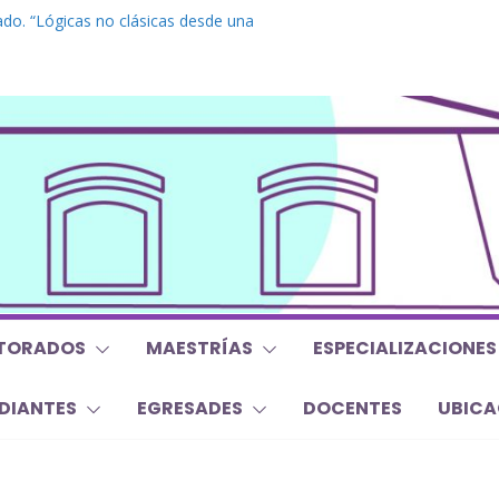
do. “Lógicas no clásicas desde una
braica”
grado. “Debates Actuales en Antropología.
 mojan la oreja a la disciplina”
. Inglés. “Nivel 1”
o “Mirar, juzgar, sentir”
s y Trabajos Finales | Agosto 2026
TORADOS
MAESTRÍAS
ESPECIALIZACIONES
DIANTES
EGRESADES
DOCENTES
UBICA