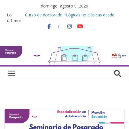
domingo, agosto 9, 2026
Defensas de Tesis y Trabajos Finales | Agosto
Lo
2026
último:
Curso de doctorado. “Lógicas no clásicas desde
una perspectiva algebraica”
Seminario de posgrado. “Debates Actuales en
Antropología. Los feminismos le mojan la oreja a la
disciplina”
Curso de posgrado. Inglés. “Nivel 1”
Curso de doctorado “Mirar, juzgar, sentir”