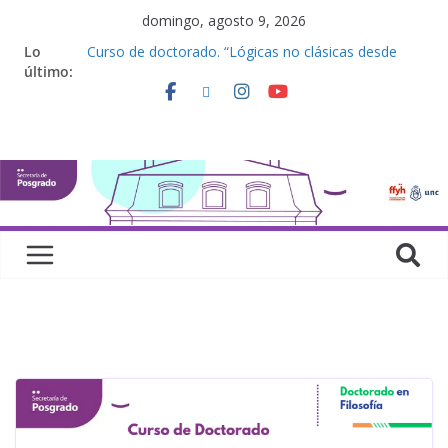
domingo, agosto 9, 2026
Defensas de Tesis y Trabajos Finales | Agosto
Lo
2026
último:
Curso de doctorado. “Lógicas no clásicas desde
una perspectiva algebraica”
Seminario de posgrado. “Debates Actuales en
Antropología. Los feminismos le mojan la oreja a la
disciplina”
Curso de posgrado. Inglés. “Nivel 1”
Curso de doctorado “Mirar, juzgar, sentir”