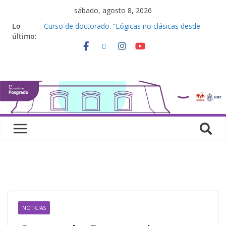
sábado, agosto 8, 2026
Lo
Curso de doctorado. “Lógicas no clásicas desde
último:
una perspectiva algebraica”
Seminario de posgrado. “Debates Actuales en
Antropología. Los feminismos le mojan la oreja a la
disciplina”
Curso de posgrado. Inglés. “Nivel 1”
Curso de doctorado “Mirar, juzgar, sentir”
Defensas de Tesis y Trabajos Finales | Agosto
2026
NOTICIAS