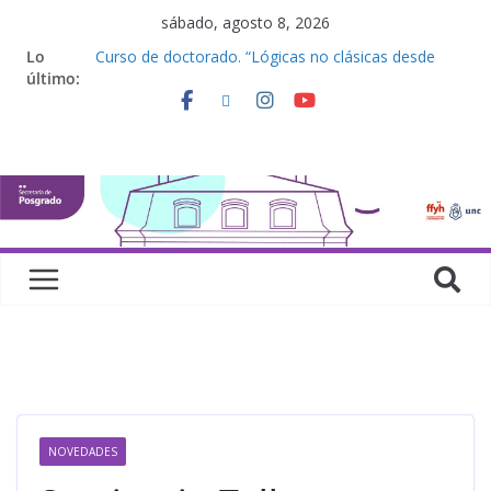
sábado, agosto 8, 2026
Lo
Curso de doctorado. “Lógicas no clásicas desde
último:
una perspectiva algebraica”
Seminario de posgrado. “Debates Actuales en
Antropología. Los feminismos le mojan la oreja a la
disciplina”
Curso de posgrado. Inglés. “Nivel 1”
Curso de doctorado “Mirar, juzgar, sentir”
Defensas de Tesis y Trabajos Finales | Agosto
2026
NOVEDADES