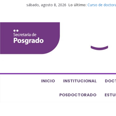
sábado, agosto 8, 2026
Lo último:
Curso de doctora
perspectiva alge
Seminario de pos
Los feminismos le
Curso de posgrado
Curso de doctorad
Defensas de Tesi
INICIO
INSTITUCIONAL
DOC
POSDOCTORADO
ESTU