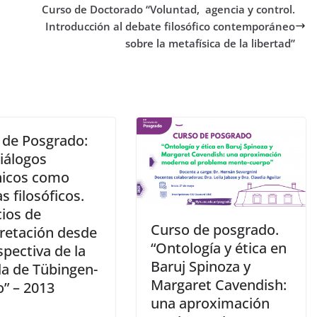
Curso de Doctorado “Voluntad, agencia y control.
Introducción al debate filosófico contemporáneo
sobre la metafísica de la libertad”
 de Posgrado:
diálogos
nicos como
 filosóficos.
cios de
Curso de posgrado.
pretación desde
“Ontología y ética en
spectiva de la
Baruj Spinoza y
la de Tübingen-
Margaret Cavendish:
o” – 2013
una aproximación