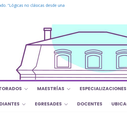
do. “Lógicas no clásicas desde una
braica”
grado. “Debates Actuales en Antropología.
 mojan la oreja a la disciplina”
. Inglés. “Nivel 1”
o “Mirar, juzgar, sentir”
s y Trabajos Finales | Agosto 2026
TORADOS
MAESTRÍAS
ESPECIALIZACIONES
DIANTES
EGRESADES
DOCENTES
UBICA