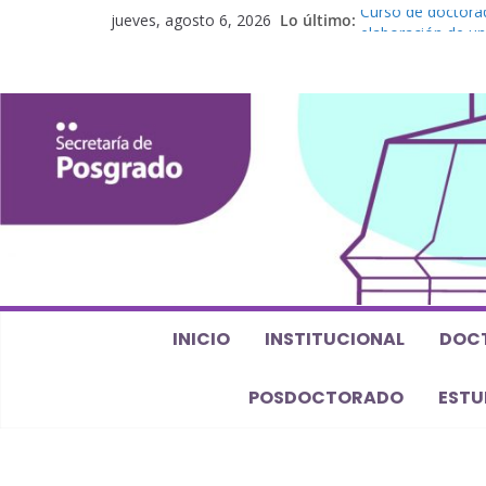
jueves, agosto 6, 2026
Lo último:
Curso de doctorad
elaboración de un
Curso de posgrado.
Curso de doctorado
Defensas de Tesis
Curso de doctorad
perspectiva algeb
INICIO
INSTITUCIONAL
DOC
POSDOCTORADO
ESTU