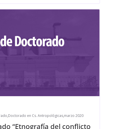
rado
,
Doctorado en Cs. Antropológicas
,
marzo 2020
do “Etnografía del conflicto