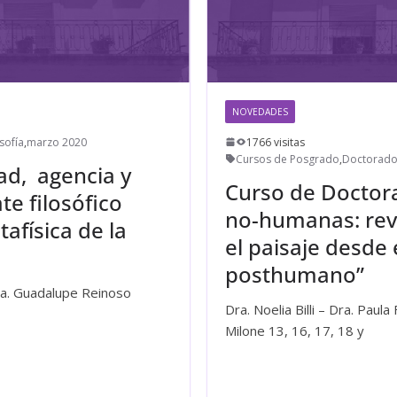
NOVEDADES
sofía
,
marzo 2020
1766 visitas
Cursos de Posgrado
,
Doctorado 
ad, agencia y
Curso de Doctora
te filosófico
no-humanas: reve
física de la
el paisaje desde
posthumano”
ra. Guadalupe Reinoso
Dra. Noelia Billi – Dra. Paul
Milone 13, 16, 17, 18 y
Leer más