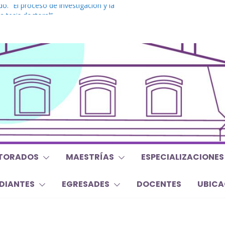
o. “El proceso de investigación y la
a tesis doctoral”
 Inglés. “Nivel 1”
 “Mirar, juzgar, sentir”
 y Trabajos Finales | Agosto 2026
o. “Lógicas no clásicas desde una
raica”
TORADOS
MAESTRÍAS
ESPECIALIZACIONES
DIANTES
EGRESADES
DOCENTES
UBICA