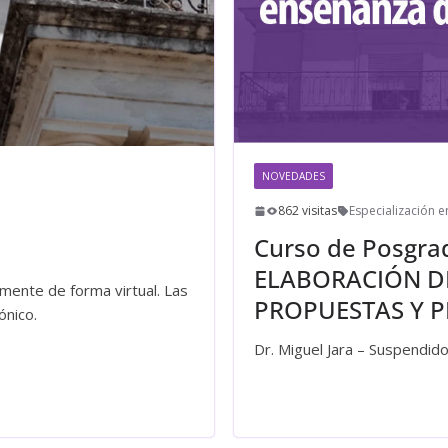
NOVEDADES
862 visitas
Especialización e
Curso de Posgra
ELABORACIÓN DE
amente de forma virtual. Las
PROPUESTAS Y 
ónico.
Dr. Miguel Jara – Suspendid
Leer más