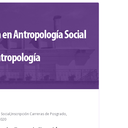
 Social
,
Inscripción Carreras de Posgrado
,
2020