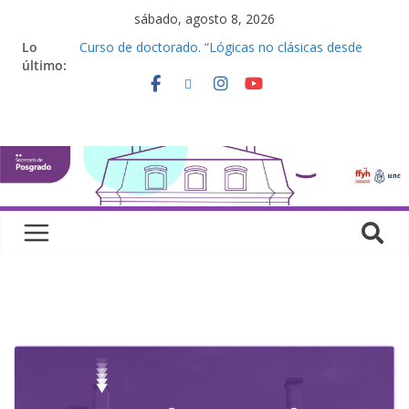
sábado, agosto 8, 2026
Lo
Curso de doctorado. “Lógicas no clásicas desde
último:
una perspectiva algebraica”
Seminario de posgrado. “Debates Actuales en
Antropología. Los feminismos le mojan la oreja a la
disciplina”
Curso de posgrado. Inglés. “Nivel 1”
Curso de doctorado “Mirar, juzgar, sentir”
Defensas de Tesis y Trabajos Finales | Agosto
2026