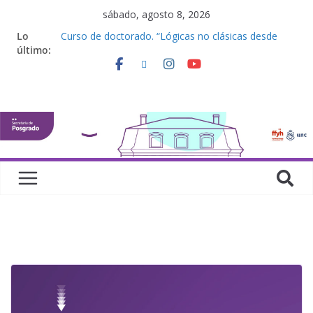
sábado, agosto 8, 2026
Lo
Curso de doctorado. “Lógicas no clásicas desde
último:
una perspectiva algebraica”
Seminario de posgrado. “Debates Actuales en
Antropología. Los feminismos le mojan la oreja a la
disciplina”
Curso de posgrado. Inglés. “Nivel 1”
Curso de doctorado “Mirar, juzgar, sentir”
Defensas de Tesis y Trabajos Finales | Agosto
2026