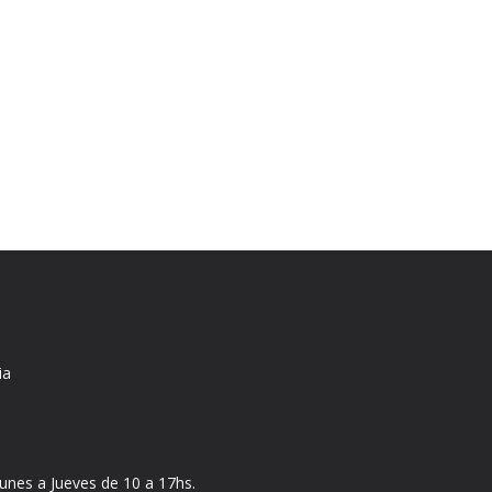
ia
nes a Jueves de 10 a 17hs.