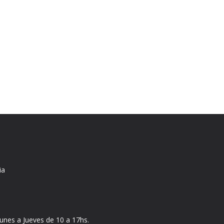
ia
nes a Jueves de 10 a 17hs.