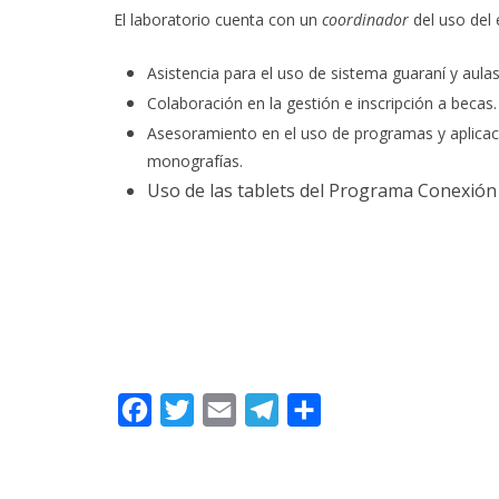
El laboratorio cuenta con un
coordinador
del uso del
Asistencia para el uso de sistema guaraní y aulas 
Colaboración en la gestión e inscripción a becas.
Asesoramiento en el uso de programas y aplicaci
monografías.
Uso de las tablets del Programa Conexió
F
T
E
T
C
a
w
m
e
o
c
i
a
l
m