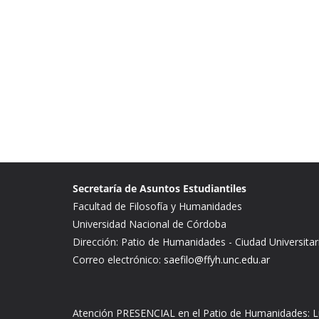
e
t
i
e
p
b
t
l
g
a
o
e
r
r
o
r
a
t
k
m
i
r
Secretaría de Asuntos Estudiantiles
Facultad de Filosofía y Humanidades
Universidad Nacional de Córdoba
Dirección: Patio de Humanidades - Ciudad Universitar
Correo electrónico:
saefilo@ffyh.unc.edu.ar
Atención PRESENCIAL en el Patio de Humanidades: Lu