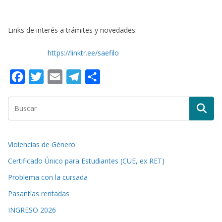
Links de interés a trámites y novedades:
https://linktr.ee/saefilo
F
T
E
T
C
a
w
m
e
o
c
i
a
l
m
e
t
i
e
p
b
t
l
g
a
Violencias de Género
o
e
r
r
Certificado Único para Estudiantes (CUE, ex RET)
o
r
a
t
Problema con la cursada
k
m
i
Pasantías rentadas
r
INGRESO 2026