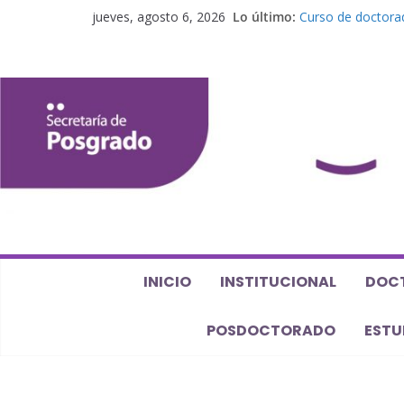
jueves, agosto 6, 2026
Lo último:
Curso de doctorad
elaboración de un
Curso de posgrado.
Curso de doctorado
Defensas de Tesis
Curso de doctorad
perspectiva algeb
INICIO
INSTITUCIONAL
DOC
POSDOCTORADO
ESTU