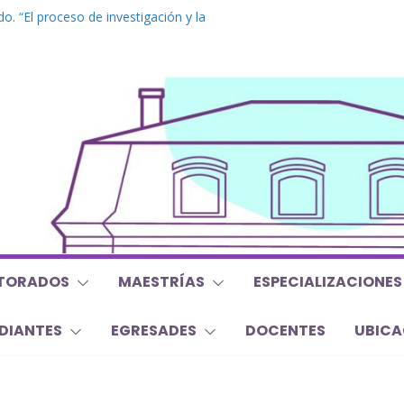
o. “El proceso de investigación y la
a tesis doctoral”
 Inglés. “Nivel 1”
 “Mirar, juzgar, sentir”
 y Trabajos Finales | Agosto 2026
o. “Lógicas no clásicas desde una
raica”
TORADOS
MAESTRÍAS
ESPECIALIZACIONES
DIANTES
EGRESADES
DOCENTES
UBICA