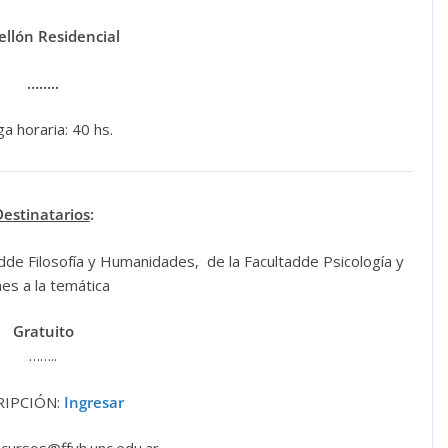
ellón Residencial
……..
a horaria: 40 hs.
Destinatarios
:
de Filosofía y Humanidades, de la Facultadde Psicología y
nes a la temática
Gratuito
……..
RIPCIÓN:
Ingresar