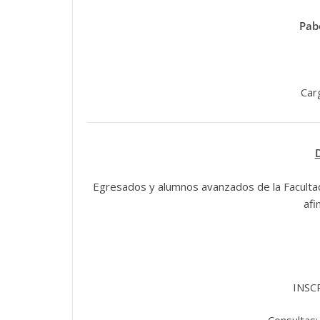
Pab
Carg
Egresados y alumnos avanzados de la Facultad
afi
INSC