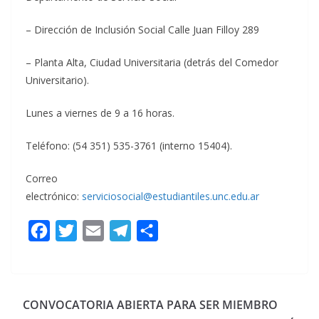
– Dirección de Inclusión Social Calle Juan Filloy 289
– Planta Alta, Ciudad Universitaria (detrás del Comedor
Universitario).
Lunes a viernes de 9 a 16 horas.
Teléfono: (54 351) 535-3761 (interno 15404).
Correo
electrónico:
serviciosocial@estudiantiles.unc.edu.ar
F
T
E
T
C
a
w
m
e
o
c
i
a
l
m
e
t
i
e
p
CONVOCATORIA ABIERTA PARA SER MIEMBRO
b
t
l
g
a