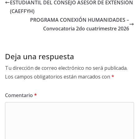
ESTUDIANTIL DEL CONSEJO ASESOR DE EXTENSIÓN
o
e
r
r
(CAEFFYH)
o
r
a
t
PROGRAMA CONEXIÓN HUMANIDADES –
k
m
i
Convocatoria 2do cuatrimestre 2026
r
Deja una respuesta
Tu dirección de correo electrónico no será publicada.
Los campos obligatorios están marcados con
*
Comentario
*