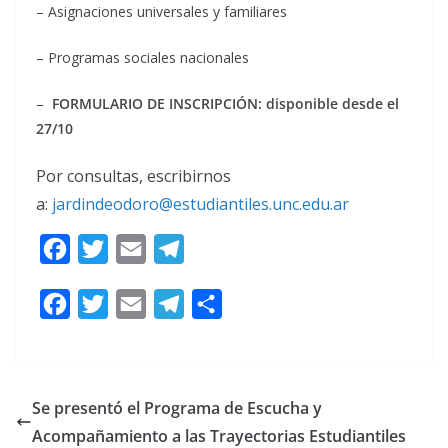
– Asignaciones universales y familiares
– Programas sociales nacionales
–
FORMULARIO DE INSCRIPCIÓN: disponible desde el
27/10
Por consultas, escribirnos
a:
jardindeodoro@estudiantiles.unc.edu.ar
F
T
E
T
C
a
w
m
e
o
F
T
E
T
C
c
i
a
l
m
a
w
m
e
o
e
t
i
e
p
c
i
a
l
m
b
t
l
g
a
e
t
i
e
p
o
e
r
Se presentó el Programa de Escucha y
r
b
t
l
g
a
o
r
a
Acompañamiento a las Trayectorias Estudiantiles