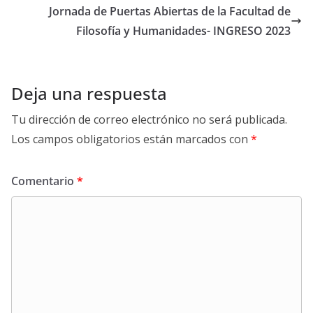
t
o
e
r
r
k
m
Jornada de Puertas Abiertas de la Facultad de
i
o
r
a
t
Filosofía y Humanidades- INGRESO 2023
r
k
m
i
r
Deja una respuesta
Tu dirección de correo electrónico no será publicada.
Los campos obligatorios están marcados con
*
Comentario
*