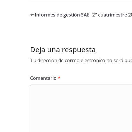
c
i
a
l
m
e
t
i
e
p
Informes de gestión SAE- 2° cuatrimestre 2
b
t
l
g
a
o
e
r
r
o
r
a
t
k
m
i
Deja una respuesta
r
Tu dirección de correo electrónico no será pub
Comentario
*