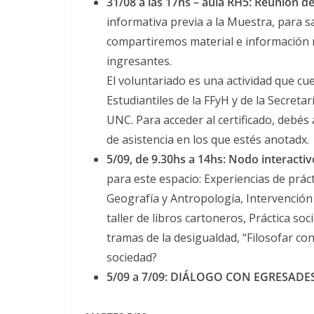
31/08 a las 17hs – aula RH5: Reunión d
informativa previa a la Muestra, para sa
compartiremos material e información r
ingresantes.
El voluntariado es una actividad que cue
Estudiantiles de la FFyH y de la Secreta
UNC. Para acceder al certificado, debés 
de asistencia en los que estés anotadx.
5/09, de 9.30hs a 14hs: Nodo interactiv
para este espacio: Experiencias de prác
Geografía y Antropología, Intervención
taller de libros cartoneros, Práctica so
tramas de la desigualdad, “Filosofar con
sociedad?
5/09 a 7/09:
DIÁLOGO CON EGRESADES